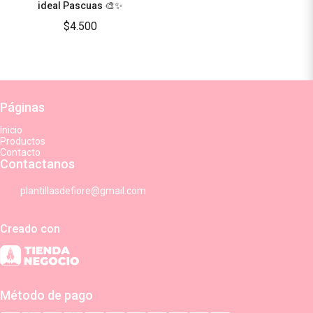
ideal Pascuas 🎨✨
$4.500
Páginas
Inicio
Productos
Contacto
Contactanos
plantillasdefiore@gmail.com
Creado con
Método de pago