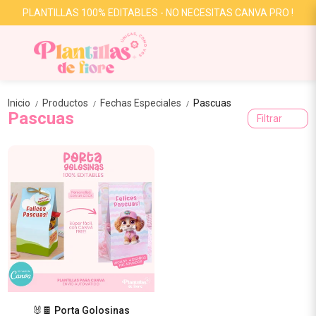
PLANTILLAS 100% EDITABLES - NO NECESITAS CANVA PRO !
Inicio
Productos
Fechas Especiales
Pascuas
/
/
/
Pascuas
Filtrar
🐰🍫 Porta Golosinas