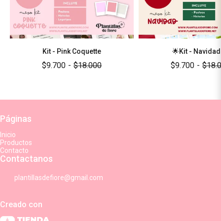
Kit - Pink Coquette
🌟Kit - Navidad
$9.700
-
$18.000
$9.700
-
$18.
Páginas
Inicio
Productos
Contacto
Contactanos
plantillasdefiore@gmail.com
Creado con