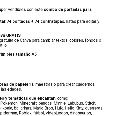
úper vendibles con este
combo de portadas para
tal
:
74 portadas + 74 contratapas
, listas para editar y
nva GRATIS
gratuita de Canva para cambiar textos, colores, fondos o
tilo.
primibles tamaño A5
oras de papelería
, maestras o para crear cuadernos
 las edades.
es y temáticas que encantan
, como:
 Pokémon, Minecraft, pandas, Minnie, Labubus, Stitch,
 koala, bailarinas, Mario Bros, Hulk, Hello Kitty, guerreras
Spiderman, Roblox, fútbol, videojuegos, dinosaurios,