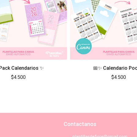
 Pack Calendarios ✨
📅✨ Calendario Po
$4.500
$4.500
Contactanos
plantillasdefiore@gmail.com