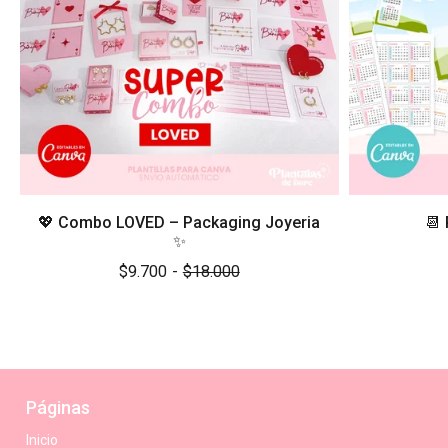
💖 Combo LOVED – Packaging Joyeria
📆
✨
$9.700
-
$18.000
Páginas
Inicio