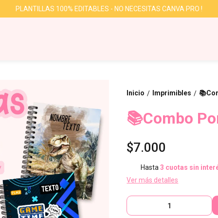
PLANTILLAS 100% EDITABLES - NO NECESITAS CANVA PRO !
Inicio
Imprimibles
📚Co
/
/
📚Combo Por
$7.000
Hasta
3 cuotas sin inter
Ver más detalles