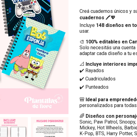
Creá cuadernos únicos y s
cuadernos
🖍️💖
Incluye
148 diseños en to
usar.
🎨
100% editables en Ca
Solo necesitás una cuenta 
adaptar cada diseño a tu es
📐
Incluye interiores im
✔️ Rayados
✔️ Cuadriculados
✔️ Punteados
🎒
Ideal para emprended
personalizados para todas
🌈
Diseños con personaj
Sonic, Paw Patrol, Snoopy,
Mickey, Hot Wheels, Barbie,
K-Pop, BTS, Harry Potter, 