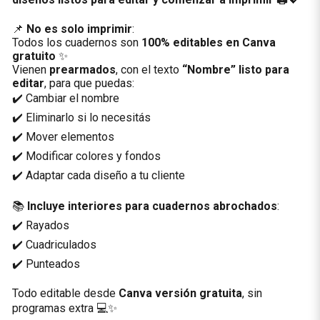
📌
No es solo imprimir
:
Todos los cuadernos son
100% editables en Canva
gratuito
✨
Vienen
prearmados
, con el texto
“Nombre” listo para
editar
, para que puedas:
✔️ Cambiar el nombre
✔️ Eliminarlo si lo necesitás
✔️ Mover elementos
✔️ Modificar colores y fondos
✔️ Adaptar cada diseño a tu cliente
📚
Incluye interiores para cuadernos abrochados
:
✔️ Rayados
✔️ Cuadriculados
✔️ Punteados
Todo editable desde
Canva versión gratuita
, sin
programas extra 💻✨