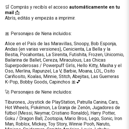
🛒 Comprás y recibís el acceso
automáticamente en tu
mail
📩
Abrís, editás y empezás a imprimir.
🎀 Personajes de Nena incluidos:
Alice en el País de las Maravillas, Snoopy, Bob Esponja,
Andas (en varias versiones), Cenicienta, La Bella y la
Bestia, Pocahontas, La Sirenita, Futishita, Frozen, Unicornio,
Bailarina de Ballet, Cereza, Miraculous, Las Chicas
Superpoderosas / Powerpuff Girls, Hello Kitty, Masha y el
Oso, Merlina, Rapunzel, La V, Barbie, Moana, LOL, Osito
Cariñosito, Koalas, Minnie, Stitch, Abejitas, Las Guerreras
K-Pop, Bobby Goods, Capinchos 🎀💕
🚀 Personajes de Nene incluidos:
Tiburones, Joystick de PlayStation, Patrulla Canina, Cars,
Hot Wheels, Pokémon, La Granja de Zenón, Jugadores de
fútbol (Messi, Neymar, Cristiano Ronaldo), Harry Potter,
Goku / Dragon Ball, Zootopia, Mario Bros, Lego, Sonic, Iron
Man, Roblox, Mickey, Toy Story, Winnie Pooh, Naruto,