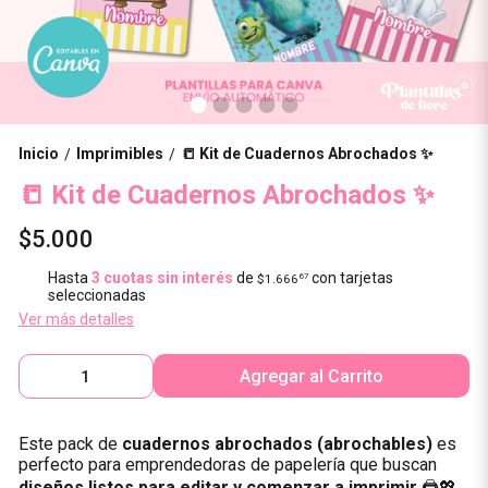
Inicio
Imprimibles
📒 Kit de Cuadernos Abrochados ✨
/
/
📒 Kit de Cuadernos Abrochados ✨
$5.000
Hasta
3 cuotas sin interés
de
con tarjetas
$1.666
67
seleccionadas
Ver más detalles
Agregar al Carrito
Este pack de
cuadernos abrochados (abrochables)
es
perfecto para emprendedoras de papelería que buscan
diseños listos para editar y comenzar a imprimir
🖨️💖