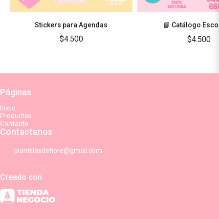
Stickers para Agendas
📘 Catálogo Esco
$4.500
$4.500
Páginas
Inicio
Productos
Contacto
Contactanos
plantillasdefiore@gmail.com
Creado con