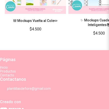
✨ Mockups Cuad
🎒 Mockups Vuelta al Cole✏️
Inteligentes
$4.500
$4.500
Páginas
Inicio
Productos
Contacto
Contactanos
plantillasdefiore@gmail.com
Creado con