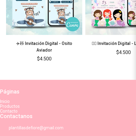
✈️🧸 Invitación Digital - Osito
🧜‍♀️ Invitación Digital -
Aviador
$4.500
$4.500
Páginas
Inicio
Productos
Contacto
Contactanos
plantillasdefiore@gmail.com