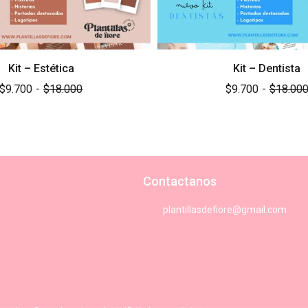
Kit – Estética
Kit – Dentista
$9.700
-
$18.000
$9.700
-
$18.00
Contactanos
plantillasdefiore@gmail.com