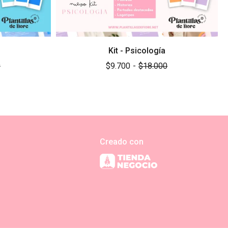
Kit - Psicología
0
$9.700
-
$18.000
Creado con