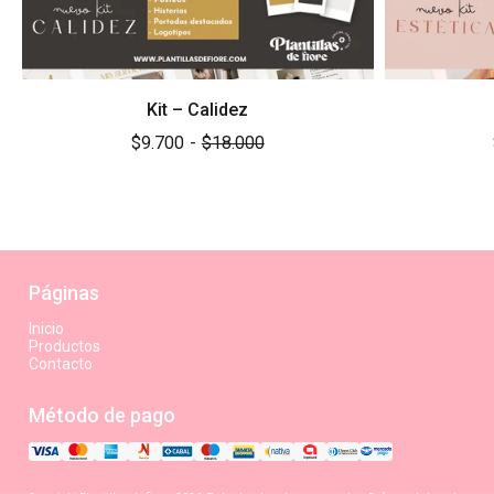
Kit – Calidez
$9.700
-
$18.000
Páginas
Inicio
Productos
Contacto
Método de pago