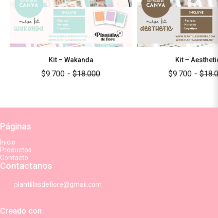
Kit – Wakanda
Kit – Aestheti
$9.700
-
$18.000
$9.700
-
$18.
Páginas
Inicio
Productos
Contacto
Contactanos
plantillasdefiore@gmail.com
Creado con