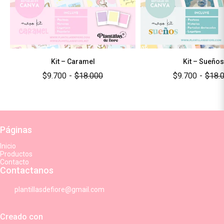
Kit – Caramel
Kit – Sueños
$9.700
-
$18.000
$9.700
-
$18.
Páginas
Inicio
Productos
Contacto
Contactanos
plantillasdefiore@gmail.com
Creado con