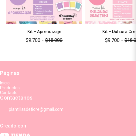
Kit – Aprendizaje
Kit – Dulzura Cre
$9.700
-
$18.000
$9.700
-
$18.
Páginas
Inicio
Productos
Contacto
Contactanos
plantillasdefiore@gmail.com
Creado con