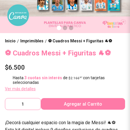
Inicio
Imprimibles
⚽ Cuadros Messi + Figuritas 🐐⚽
/
/
⚽ Cuadros Messi + Figuritas 🐐⚽
$6.500
Hasta
3 cuotas sin interés
de
con tarjetas
$2.166
67
seleccionadas
Ver más detalles
Agregar al Carrito
¡Decorá cualquier espacio con la magia de Messi! 🐐⚽
Este kit digital incluye 9 diseños exclusivos de cuadros