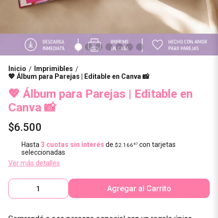
Inicio
Imprimibles
/
/
💖 Álbum para Parejas | Editable en Canva 📸
💖 Álbum para Parejas | Editable en
Canva 📸
$6.500
Hasta
3 cuotas sin interés
de
con tarjetas
$2.166
67
seleccionadas
Ver más detalles
Agregar al Carrito